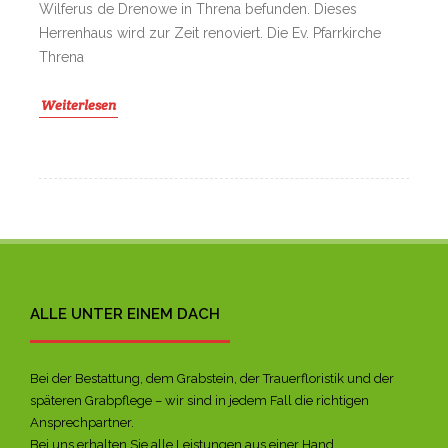
Wilferus de Drenowe in Threna befunden. Dieses
Herrenhaus wird zur Zeit renoviert. Die Ev. Pfarrkirche
Threna
Weiterlesen
ALLE UNTER EINEM DACH
Bei der Bestattung, dem Grabstein, der Trauerfloristik und der
späteren Grabpflege – wir sind in jedem Fall die richtigen
Ansprechpartner.
Bei uns erhalten Sie alle Leistungen aus einer Hand.