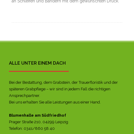
an Schleifen und Bändern mit dem gewünschten Druck.
ALLE UNTER EINEM DACH
Bei der Bestattung, dem Grabstein, der Trauerfloristik und der
späteren Grabpflege – wir sind in jedem Fall die richtigen
Ansprechpartner.
Bei uns erhalten Sie alle Leistungen aus einer Hand.
Blumenhalle am Südfriedhof
Prager Straße 210, 04299 Leipzig
Telefon: 0341/860 58 40