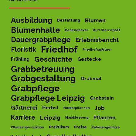
Ausbildung
Blumen
Bestattung
Blumenhalle
Bodendecker
Burschenschaft
Dauergrabpflege
Erlebnisbericht
Friedhof
Floristik
Friedhofsgärtner
Geschichte
Gestecke
Frühling
Grabbetreuung
Grabgestaltung
Grabmal
Grabpflege
Grabpflege Leipzig
Grabstein
Gärtnerei
Job
Herbst
Herbstpflanzen
Karriere
Leipzig
Pflanzen
Markkleeberg
Praktikum
Preise
Pflanzenproduktion
Rahmengehölze