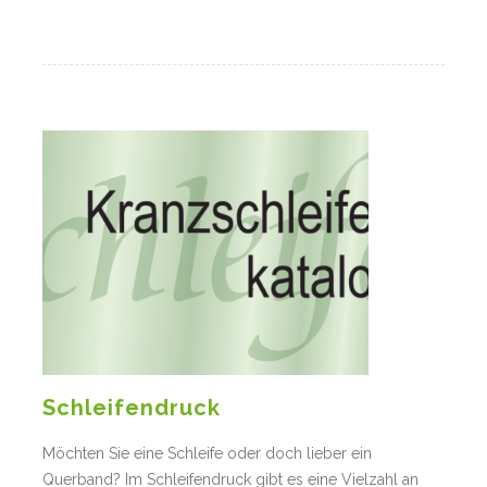
Schleifendruck
Möchten Sie eine Schleife oder doch lieber ein
Querband? Im Schleifendruck gibt es eine Vielzahl an